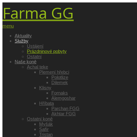
Farma GG
menu
Aktuality
Služby
Ustájení
Prázdninové pobyty
Ostatní
Naše koně
Achal teke
Plemení hřebci
Polotlize
Dilemek
Klisny
Fornaks
Alemgoshar
Hříbata
Parchan FGG
Akhtar FGG
Ostatní koně
Myšák
Safír
Tristan