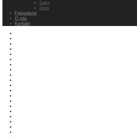
Satyr
Zeus
Fotogalerie
O nás
Kontakt