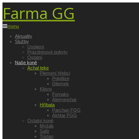
Farma GG
menu
Aktuality
Služby
Ustájení
Prázdninové pobyty
Ostatní
Naše koně
Achal teke
Plemení hřebci
Polotlize
Dilemek
Klisny
Fornaks
Alemgoshar
Hříbata
Parchan FGG
Akhtar FGG
Ostatní koně
Myšák
Safír
Tristan