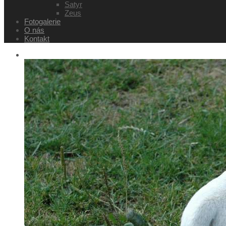
Satyr
Zeus
Fotogalerie
O nás
Kontakt