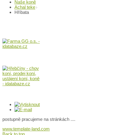
Naše koně
Achal teke
Hříbata
postupně pracujeme na stránkách ....
www.template-land.com
Back to top